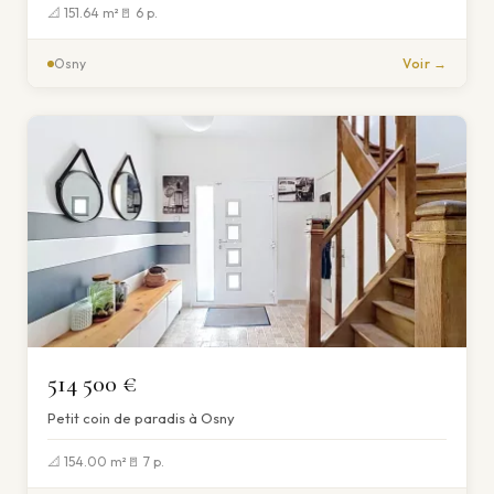
📐 151.64 m²
🚪 6 p.
Osny
Voir →
514 500 €
Petit coin de paradis à Osny
📐 154.00 m²
🚪 7 p.