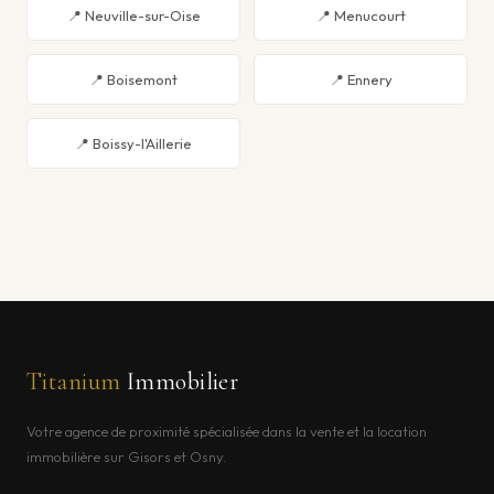
📍 Neuville-sur-Oise
📍 Menucourt
📍 Boisemont
📍 Ennery
📍 Boissy-l'Aillerie
Titanium
Immobilier
Votre agence de proximité spécialisée dans la vente et la location
immobilière sur Gisors et Osny.