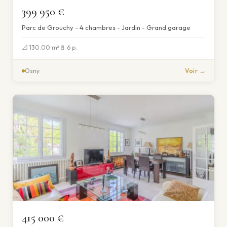
399 950 €
Parc de Grouchy - 4 chambres - Jardin - Grand garage
📐 130.00 m²
🚪 6 p.
Osny
Voir →
415 000 €