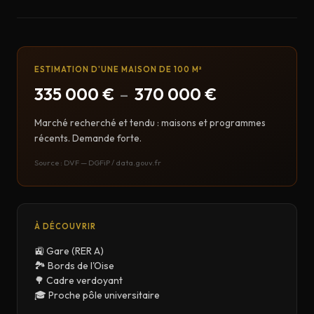
ESTIMATION D'UNE MAISON DE 100 M²
335 000 €
–
370 000 €
Marché recherché et tendu : maisons et programmes
récents. Demande forte.
Source : DVF — DGFiP / data.gouv.fr
À DÉCOUVRIR
🚉 Gare (RER A)
🏞️ Bords de l'Oise
🌳 Cadre verdoyant
🎓 Proche pôle universitaire