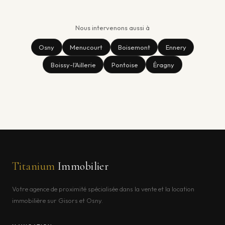
Nous intervenons aussi à
Osny
Menucourt
Boisemont
Ennery
Boissy-l'Aillerie
Pontoise
Éragny
Titanium
Immobilier
Votre agence de proximité spécialisée dans la vente et la location
immobilière sur Gisors et Osny.