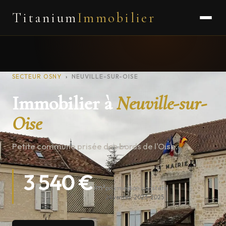
Titanium
Immobilier
SECTEUR OSNY
›
NEUVILLE-SUR-OISE
Immobilier à
Neuville-sur-
Oise
Petite commune prisée des bords de l'Oise.
3 540 €
/m²
prix médian constaté
24 ventes · 2023–2025