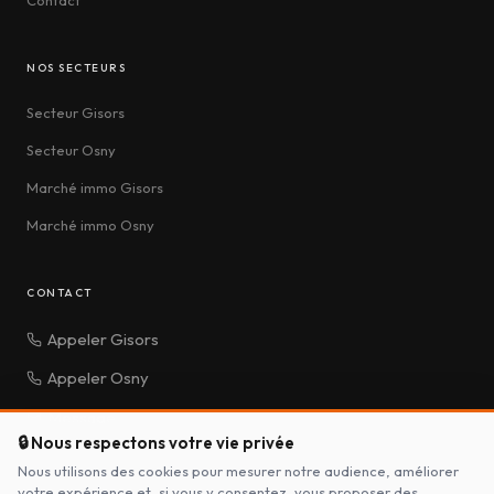
Contact
NOS SECTEURS
Secteur Gisors
Secteur Osny
Marché immo Gisors
Marché immo Osny
CONTACT
Appeler Gisors
Appeler Osny
Message
🔒 Nous respectons votre vie privée
Nous utilisons des cookies pour mesurer notre audience, améliorer
votre expérience et, si vous y consentez, vous proposer des