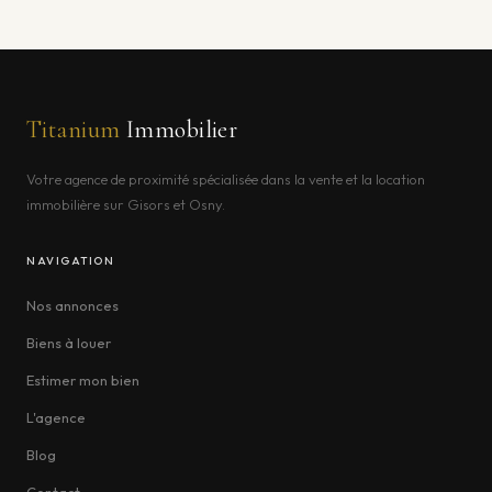
Titanium
Immobilier
Votre agence de proximité spécialisée dans la vente et la location
immobilière sur Gisors et Osny.
NAVIGATION
Nos annonces
Biens à louer
Estimer mon bien
L'agence
Blog