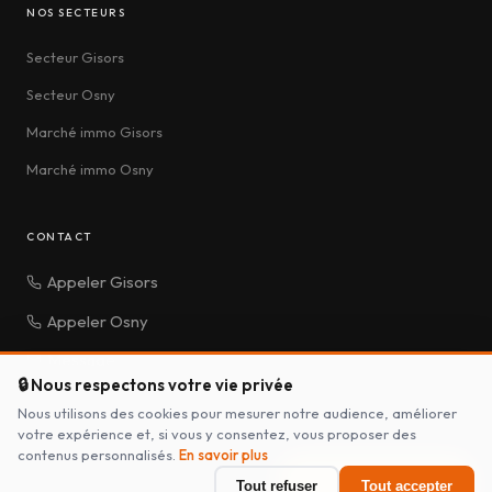
NOS SECTEURS
Secteur Gisors
Secteur Osny
Marché immo Gisors
Marché immo Osny
CONTACT
Appeler Gisors
Appeler Osny
Message
🔒 Nous respectons votre vie privée
Nous utilisons des cookies pour mesurer notre audience, améliorer
votre expérience et, si vous y consentez, vous proposer des
contenus personnalisés.
En savoir plus
© 2026 Titanium Immobilier —
Barème des
Mentions
Politique de
Estimer mon bien
Tout refuser
Tout accepter
Tous droits réservés
honoraires
légales
confidentialité