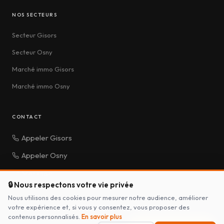
NOS SECTEURS
Secteur Gisors
Secteur Osny
Marché immo Gisors
Marché immo Osny
CONTACT
Appeler Gisors
Appeler Osny
Message
🔒 Nous respectons votre vie privée
Nous utilisons des cookies pour mesurer notre audience, améliorer
votre expérience et, si vous y consentez, vous proposer des
contenus personnalisés.
En savoir plus
© 2026 Titanium Immobilier —
Barème des
Mentions
Politique de