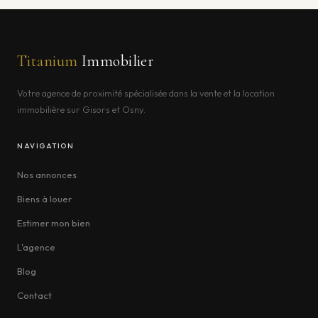
Titanium
Immobilier
Votre agence de proximité spécialisée dans la vente et la location
immobilière sur Gisors et Osny.
NAVIGATION
Nos annonces
Biens à louer
Estimer mon bien
L'agence
Blog
Contact