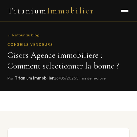
Titanium
Immobilier
← Retour au blog
CONSEILS VENDEURS
Gisors Agence immobiliere :
Comment selectionner la bonne ?
Par
Titanium Immobilier
·
26/05/2026
·
5 min de lecture