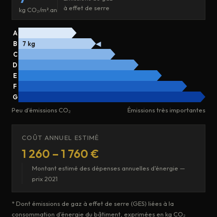
à effet de serre
kg CO₂/m².an
A
B
7 kg
◀
C
D
E
F
G
Peu d'émissions CO₂
Émissions très importantes
COÛT ANNUEL ESTIMÉ
1 260 – 1 760 €
Montant estimé des dépenses annuelles d'énergie —
prix 2021
* Dont émissions de gaz à effet de serre (GES) liées à la
consommation d'énergie du bâtiment, exprimées en kg CO₂