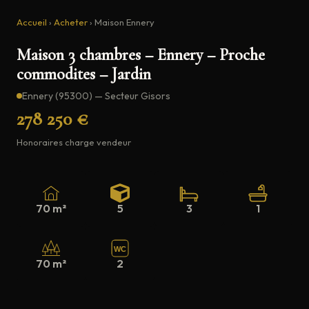
Accueil
›
Acheter
›
Maison Ennery
Maison 3 chambres – Ennery – Proche
commodites – Jardin
Ennery (95300) — Secteur Gisors
278 250 €
Honoraires charge vendeur
70 m²
5
3
1
WC
70 m²
2