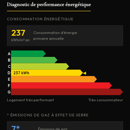
Diagnostic de performance énergétique
CONSOMMATION ÉNERGÉTIQUE
237
Consommation d'énergie
primaire annuelle
kWh/m².an
A
B
C
D
237 kWh
◀
E
F
G
Logement très performant
Très consommateur
* ÉMISSIONS DE GAZ À EFFET DE SERRE
7*
Émissions de gaz