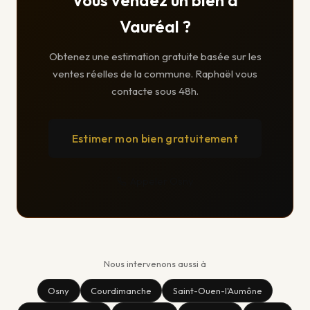
Vous vendez un bien à
Vauréal ?
Obtenez une estimation gratuite basée sur les
ventes réelles de la commune. Raphaël vous
contacte sous 48h.
Estimer mon bien gratuitement
Appeler Osny
Nous intervenons aussi à
Osny
Courdimanche
Saint-Ouen-l'Aumône