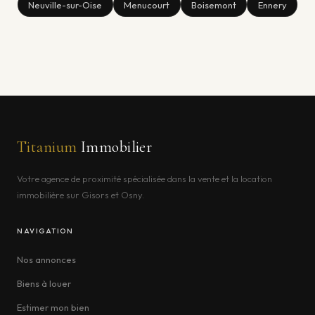
Neuville-sur-Oise
Menucourt
Boisemont
Ennery
Titanium
Immobilier
Votre agence de proximité spécialisée dans la vente et la location
immobilière sur Gisors et Osny.
NAVIGATION
Nos annonces
Biens à louer
Estimer mon bien