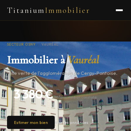
Titanium
Immobilier
SECTEUR OSNY
›
VAURÉAL
Immobilier à
Vauréal
Ville verte de l'agglomération de Cergy-Pontoise.
3 380 €
/m²
prix médian constaté
156 ventes · 2023–2025
Estimer mon bien
Voir les annonces →