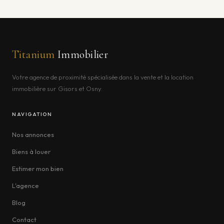
Titanium
Immobilier
Votre agence de proximité spécialisée dans la vente et la location
immobilière sur Gisors et Osny.
NAVIGATION
Nos annonces
Biens à louer
Estimer mon bien
L'agence
Blog
Contact