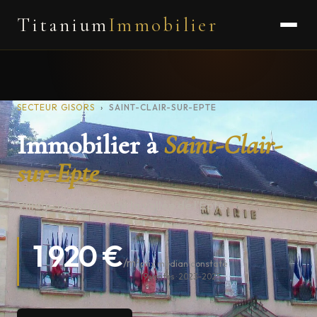
Titanium
Immobilier
SECTEUR GISORS
›
SAINT-CLAIR-SUR-EPTE
Immobilier à
Saint-Clair-
sur-Epte
Village historique de la vallée de l'Epte.
1 920 €
/m²
prix médian constaté
19 ventes · 2023–2025