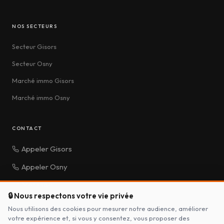
NOS SECTEURS
Secteur Gisors
Secteur Osny
Marché immo Gisors
Marché immo Osny
CONTACT
Appeler Gisors
Appeler Osny
Message
🔒 Nous respectons votre vie privée
Nous utilisons des cookies pour mesurer notre audience, améliorer
votre expérience et, si vous y consentez, vous proposer des