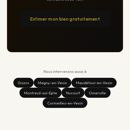
Estimer mon bien gratuitement
Appeler Gisors
Nous intervenons aussi à
Gisors
Magny-en-Vexin
Maudétour-en-Vexin
Montreuil-sur-Epte
Nucourt
Omerville
Cormeilles-en-Vexin