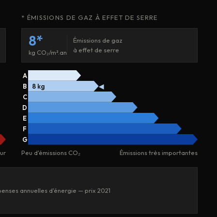
* ÉMISSIONS DE GAZ À EFFET DE SERRE
8*
Émissions de gaz
à effet de serre
kg CO₂/m².an
A
B
8 kg
◀
C
D
E
F
G
ur
Peu d'émissions CO₂
Émissions très importantes
enses annuelles d'énergie — prix 2021