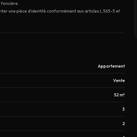
é foncière.
nter une pièce d'identité conformément aux articles L 565-5 et
Appartement
Vente
52 m²
3
2