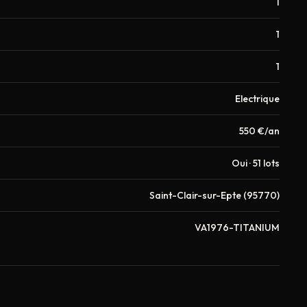
1
1
1
Electrique
550 €/an
Oui · 51 lots
Saint-Clair-sur-Epte (95770)
VA1976-TITANIUM