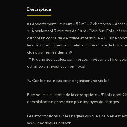
Description
🏡 Appartement lumineux – 52 m² – 2 chambres – Accès r
✨ À seulement 7 minutes de Saint-Clair-Sur-Epte, décou
offrant un cadre de vie calme et pratique.– Cuisine fon
🛏️– Un bureau idéal pour télétravail 💼– Salle de bain
clos pour les résidents 🌿
📍 Proche des écoles, commerces, médecins et transpor
achat ou un investissement locatif.
📞 Contactez-nous pour organiser une visite !
Bien soumis au statut de la copropriété – 51 lots dont 2
administrateur provisoire pour impayés de charges.
Les informations sur les risques auxquels ce bien est ex
www.georisques.gouv.fr.