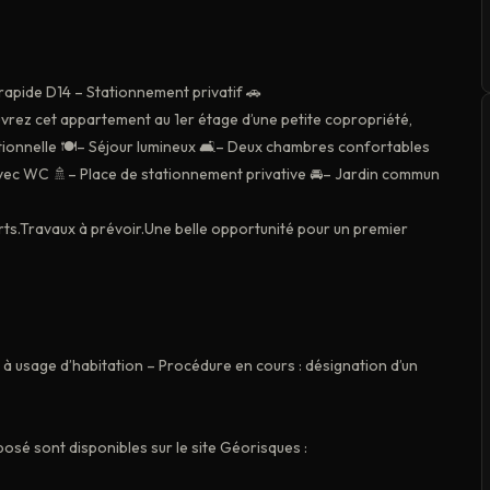
apide D14 – Stationnement privatif 🚗
vrez cet appartement au 1er étage d’une petite copropriété,
ctionnelle 🍽️– Séjour lumineux 🛋️– Deux chambres confortables
s avec WC 🚿– Place de stationnement privative 🚘– Jardin commun
ts.Travaux à prévoir.Une belle opportunité pour un premier
2 à usage d’habitation – Procédure en cours : désignation d’un
posé sont disponibles sur le site Géorisques :