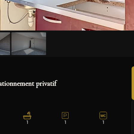
+4
ationnement privatif
WC
1
1
1