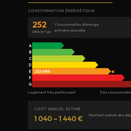
CONSOMMATION ÉNERGÉTIQUE
252
Consommation d'énergie
primaire annuelle
kWh/m².an
A
B
C
D
E
252 kWh
◀
F
G
Logement très performant
Très consommate
COÛT ANNUEL ESTIMÉ
Montant estimé des dép
1 040 – 1 440 €