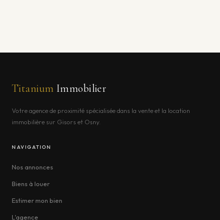
Titanium
Immobilier
Votre agence de proximité spécialisée dans la vente et la location
immobilière sur Gisors et Osny.
NAVIGATION
Nos annonces
Biens à louer
Estimer mon bien
L'agence