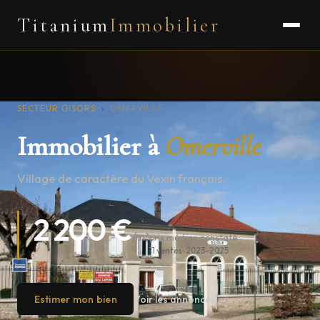
Titanium
Immobilier
SECTEUR GISORS
›
OMERVILLE
Immobilier à
Omerville
Village de caractère du Vexin français.
2 200 €
/m²
prix médian constaté
11 ventes · 2023–2025
Estimer mon bien
Voir les annonces →