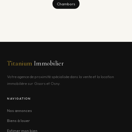
Chambors
Titanium
Immobilier
Votre agence de proximité spécialisée dans la vente et la location
immobilière sur Gisors et Osny.
NAVIGATION
Nos annonces
Biens à louer
Estimer mon bien