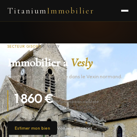
Titanium
Immobilier
SECTEUR GISORS
›
VESLY
Immobilier à
Vesly
Commune rurale de l'Eure dans le Vexin normand.
1 860 €
/m²
prix médian constaté
11 ventes · 2023–2025
Estimer mon bien
Voir les annonces →