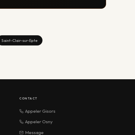
Saint-Clair-sur-Epte
CONTACT
Appeler Gisors
Appeler Osny
Message