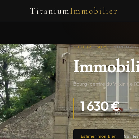
Titanium
Immobilier
SECTEUR GISORS
›
MONTAGNY-
Immobili
Bourg-centre du Vexin de l'O
1 630 €
/m²
prix m
23 ven
Estimer mon bien
Voir l