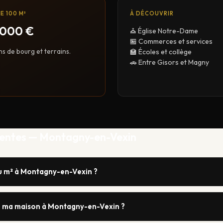
E 100 M²
À DÉCOUVRIR
 000 €
⛪ Église Notre-Dame
🏪 Commerces et services
ns de bourg et terrains.
🏫 Écoles et collège
🚗 Entre Gisors et Magny
uentes — Montagny-en-Vexin
au m² à Montagny-en-Vexin ?
ma maison à Montagny-en-Vexin ?