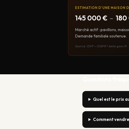
ESTIMATION D'UNE MAISON D
145 000 €
–
180
Marché actif : pavillons, maiso
Demande familiale soutenue.
Source : DVF — DGFiP / data.gouv.fr
Questions fréq
Quel est le prix 
Comment vendre 