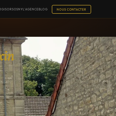
R
GISORS
OSNY
L'AGENCE
BLOG
NOUS CONTACTER
xin