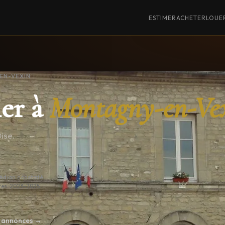
ESTIMER
ACHETER
LOUE
EN-VEXIN
er à
Montagny-en-Ve
ise.
édian constaté
tes · 2023–2025
es annonces →