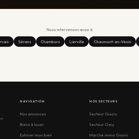
Nous intervenons aussi à
rvais
Sérans
Chambors
Lierville
Chaumont-en-Vexin
NAVIGATION
NOS SECTEURS
Nos annonces
Secteur Gisors
on
Biens à louer
Secteur Osny
Estimer mon bien
Marché immo Gisors