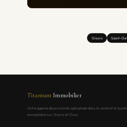
Gisors
Saint-Ge
Titanium
Immobilier
Votre agence de proximité spécialisée dans la vente et la locati
immobilière sur Gisors et Osny.