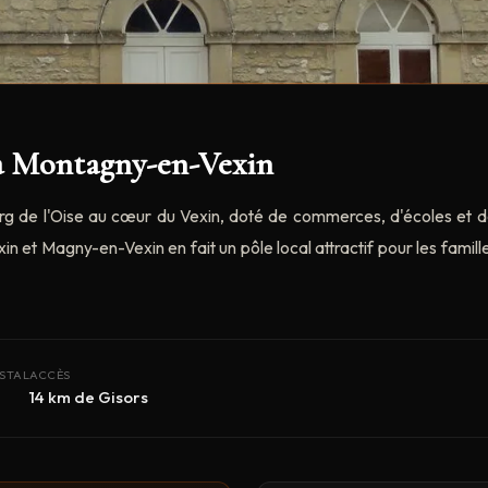
r à Montagny-en-Vexin
g de l'Oise au cœur du Vexin, doté de commerces, d'écoles et de 
n et Magny-en-Vexin en fait un pôle local attractif pour les fami
STAL
ACCÈS
14 km de Gisors