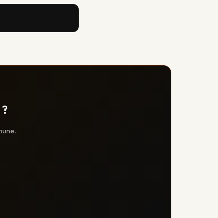
 ?
mune.