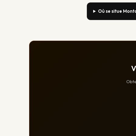
Où se situe Mont
V
Obte