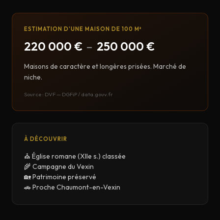
ESTIMATION D'UNE MAISON DE 100 M²
220 000 €
–
250 000 €
Maisons de caractère et longères prisées. Marché de
niche.
Source : DVF — DGFiP / data.gouv.fr
À DÉCOUVRIR
⛪ Église romane (XIIe s.) classée
🌾 Campagne du Vexin
🏡 Patrimoine préservé
🚗 Proche Chaumont-en-Vexin