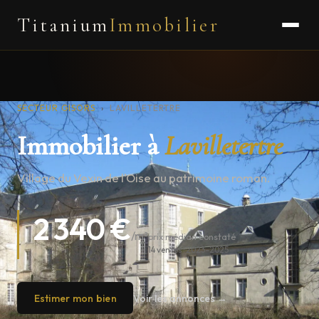
Titanium
Immobilier
SECTEUR GISORS
›
LAVILLETERTRE
Immobilier à
Lavilletertre
Village du Vexin de l'Oise au patrimoine roman.
2 340 €
/m²
prix médian constaté
14 ventes · 2023–2025
Estimer mon bien
Voir les annonces →