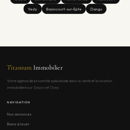
Vesly
Bazincourt-sur-Epte
Dangu
Titanium
Immobilier
Votre agence de proximité spécialisée dans la vente et la location
immobilière sur Gisors et Osny.
NAVIGATION
Nos annonces
Biens à louer