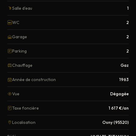
Salle d'eau
1
WC
2
WC
Garage
2
Parking
2
Chauffage
Gaz
Année de construction
1963
Vue
Dégagée
Taxe foncière
1 617 €/an
Localisation
Osny (95520)