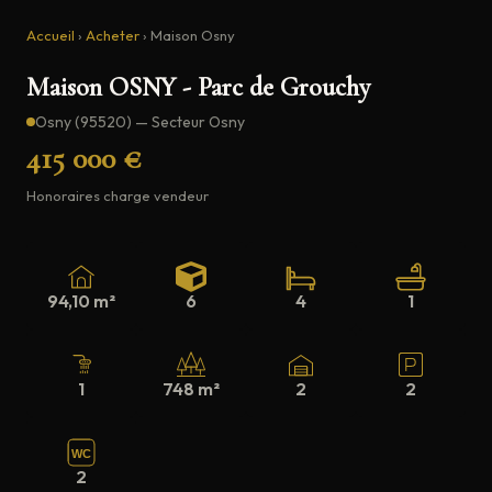
Accueil
›
Acheter
›
Maison Osny
Maison OSNY - Parc de Grouchy
Osny (95520) — Secteur Osny
415 000 €
Honoraires charge vendeur
94,10 m²
6
4
1
1
748 m²
2
2
WC
2