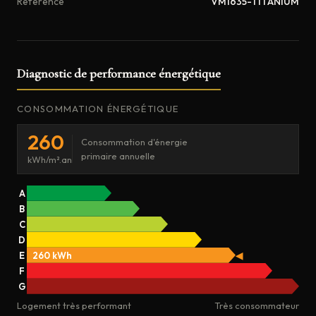
Référence
VM1635-TITANIUM
Diagnostic de performance énergétique
CONSOMMATION ÉNERGÉTIQUE
260
Consommation d'énergie
primaire annuelle
kWh/m².an
A
B
C
D
E
260 kWh
◀
F
G
Logement très performant
Très consommateur