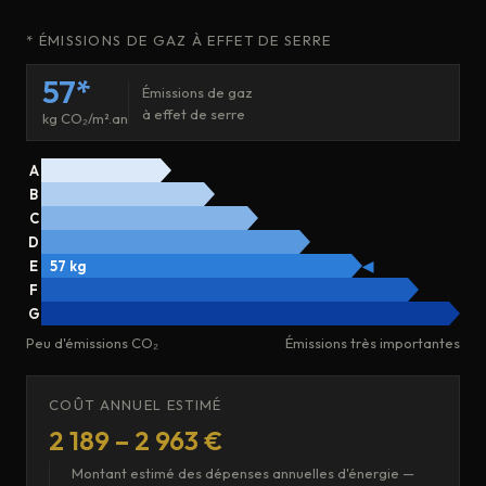
* ÉMISSIONS DE GAZ À EFFET DE SERRE
57*
Émissions de gaz
à effet de serre
kg CO₂/m².an
A
B
C
D
E
57 kg
◀
F
G
Peu d'émissions CO₂
Émissions très importantes
COÛT ANNUEL ESTIMÉ
2 189 – 2 963 €
Montant estimé des dépenses annuelles d'énergie —