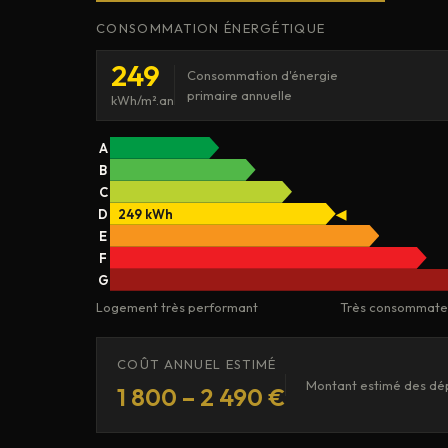
CONSOMMATION ÉNERGÉTIQUE
249
Consommation d'énergie
primaire annuelle
kWh/m².an
A
B
C
D
249 kWh
◀
E
F
G
Logement très performant
Très consommate
COÛT ANNUEL ESTIMÉ
Montant estimé des dép
1 800 – 2 490 €