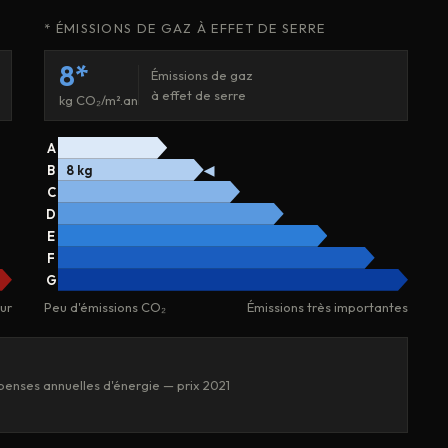
* ÉMISSIONS DE GAZ À EFFET DE SERRE
8*
Émissions de gaz
à effet de serre
kg CO₂/m².an
A
B
8 kg
◀
C
D
E
F
G
ur
Peu d'émissions CO₂
Émissions très importantes
enses annuelles d'énergie — prix 2021