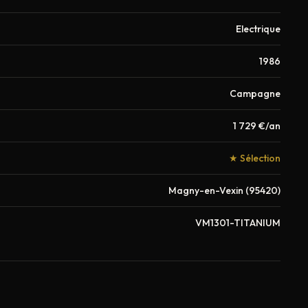
Electrique
1986
Campagne
1 729 €/an
★ Sélection
Magny-en-Vexin (95420)
VM1301-TITANIUM