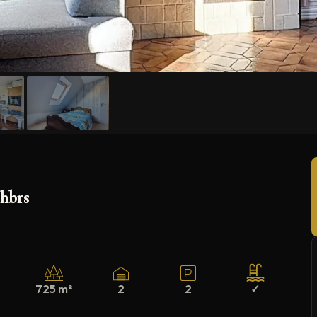
+4
Chbrs
725 m²
2
2
✓