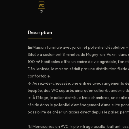
WC
2
Description
🏡 Maison familiale avec jardin et potentiel d’évolutio
Située à seulement 8 minutes de Magny-en-Vexin, dans u
100 m² habitables offre un cadre de vie agréable, fonctio
Dès l’entrée, la maison séduit par une distribution fluid
confortable.
🔹 Au rez-de-chaussée, une entrée avec rangements des
équipée, des WC séparés ainsi qu’un cellier/buanderie 
🔹 À l’étage, le palier distribue trois chambres, une sal
réside dans le potentiel d’aménagement d’une suite pare
possibilité de créer un accès direct depuis le palier, perm
🪟 Menuiseries en PVC triple vitrage oscillo-battant, as