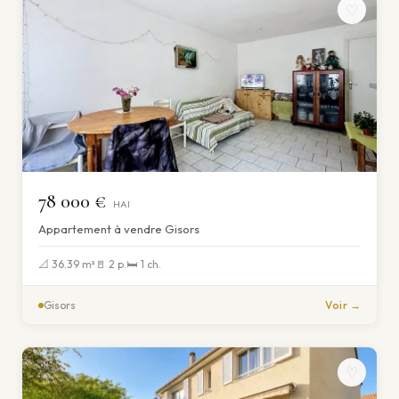
♡
78 000 €
HAI
Appartement à vendre Gisors
📐 36.39 m²
🚪 2 p.
🛏 1 ch.
Gisors
Voir →
♡