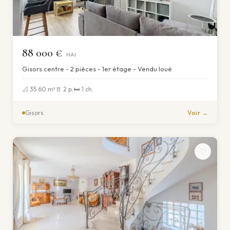
88 000 €
HAI
Gisors centre - 2 pièces - 1er étage - Vendu loué
📐 35.60 m²
🚪 2 p.
🛏 1 ch.
Gisors
Voir →
♡