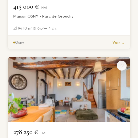
415 000 €
HAI
Maison OSNY - Parc de Grouchy
📐 94.10 m²
🚪 6 p.
🛏 4 ch.
Osny
Voir →
♡
278 250 €
HAI