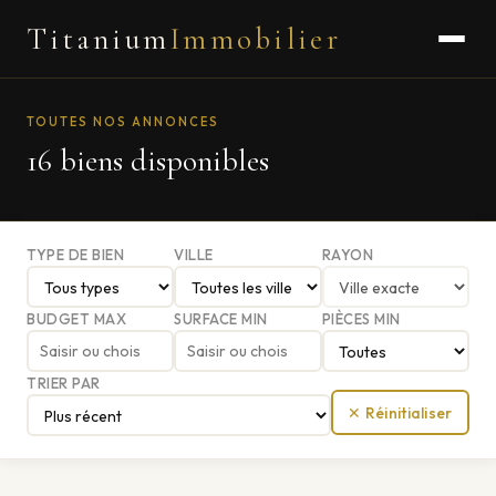
Titanium
Immobilier
TOUTES NOS ANNONCES
16 biens disponibles
TYPE DE BIEN
VILLE
RAYON
BUDGET MAX
SURFACE MIN
PIÈCES MIN
TRIER PAR
✕ Réinitialiser