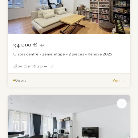
94 000 €
HAI
Gisors centre - 2ème étage - 2 pièces - Rénové 2025
📐 34.55 m²
🚪 2 p.
🛏 1 ch.
Gisors
Voir →
♡