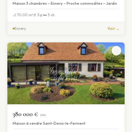
Maison 3 chambres – Ennery – Proche commodites – Jardin
📐 70.00 m²
🚪 5 p.
🛏 3 ch.
Ennery
Voir →
♡
380 000 €
HAI
Maison à vendre Saint-Denis-le-Ferment