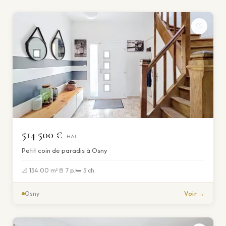
♡
514 500 €
HAI
Petit coin de paradis à Osny
📐 154.00 m²
🚪 7 p.
🛏 5 ch.
Osny
Voir →