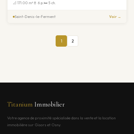
📐 171.00 m²
🚪 6 p.
🛏 5 ch.
Saint-Denis-le-Ferment
Voir →
1
2
Titanium
Immobilier
Votre agence de proximité spécialisée dans la vente et la location
immobilière sur Gisors et Osny.