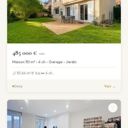
485 000 €
HAI
Maison 151 m² - 4 ch - Garage - Jardin
📐 151.64 m²
🚪 6 p.
🛏 4 ch.
Osny
Voir →
♡