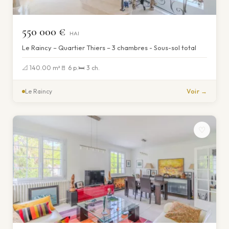
550 000 €
HAI
Le Raincy – Quartier Thiers – 3 chambres - Sous-sol total
📐 140.00 m²
🚪 6 p.
🛏 3 ch.
Le Raincy
Voir →
♡