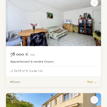
♡
78 000 €
HAI
Appartement à vendre Gisors
📐 36.39 m²
🚪 2 p.
🛏 1 ch.
Gisors
Voir →
♡