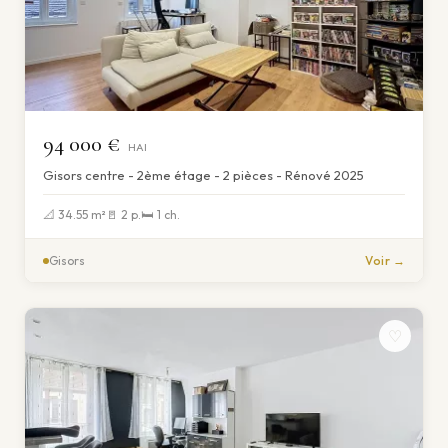
94 000 €
HAI
Gisors centre - 2ème étage - 2 pièces - Rénové 2025
📐 34.55 m²
🚪 2 p.
🛏 1 ch.
Gisors
Voir →
♡