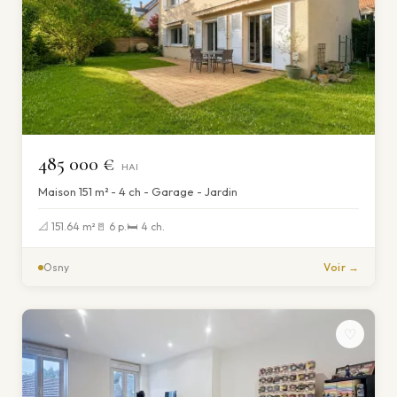
485 000 €
HAI
Maison 151 m² - 4 ch - Garage - Jardin
📐 151.64 m²
🚪 6 p.
🛏 4 ch.
Osny
Voir →
♡