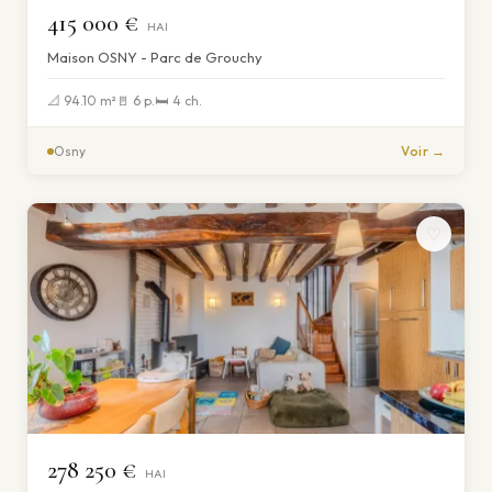
415 000 €
HAI
Maison OSNY - Parc de Grouchy
📐 94.10 m²
🚪 6 p.
🛏 4 ch.
Osny
Voir →
♡
278 250 €
HAI