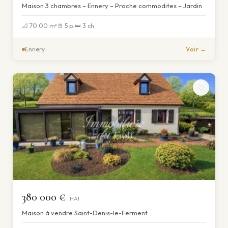
Maison 3 chambres – Ennery – Proche commodites – Jardin
📐 70.00 m²
🚪 5 p.
🛏 3 ch.
Ennery
Voir →
♡
380 000 €
HAI
Maison à vendre Saint-Denis-le-Ferment