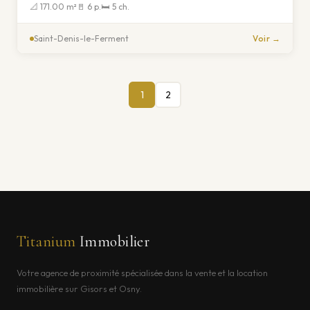
📐 171.00 m²
🚪 6 p.
🛏 5 ch.
Saint-Denis-le-Ferment
Voir →
1
2
Titanium
Immobilier
Votre agence de proximité spécialisée dans la vente et la location
immobilière sur Gisors et Osny.