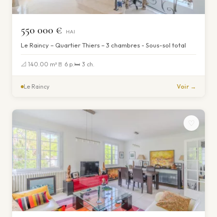
550 000 €
HAI
Le Raincy – Quartier Thiers – 3 chambres - Sous-sol total
📐 140.00 m²
🚪 6 p.
🛏 3 ch.
Le Raincy
Voir →
♡