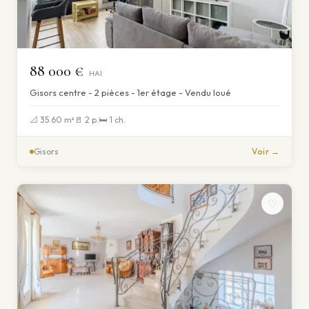
88 000 €
HAI
Gisors centre - 2 pièces - 1er étage - Vendu loué
📐 35.60 m²
🚪 2 p.
🛏 1 ch.
Gisors
Voir →
♡