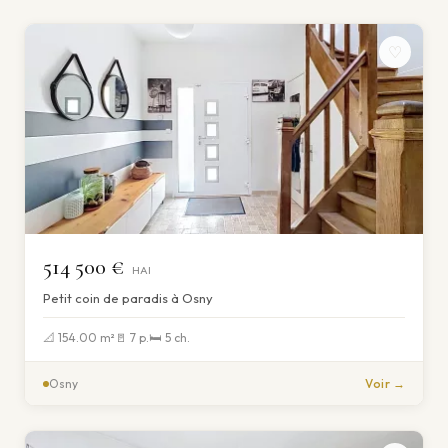
♡
514 500 €
HAI
Petit coin de paradis à Osny
📐 154.00 m²
🚪 7 p.
🛏 5 ch.
Osny
Voir →