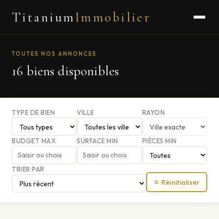
Titanium
Immobilier
TOUTES NOS ANNONCES
16 biens disponibles
TYPE DE BIEN
VILLE
RAYON
BUDGET MAX
SURFACE MIN
PIÈCES MIN
TRIER PAR
✕ Réinitialiser